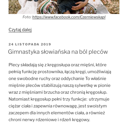
Foto:
https://www.facebook.com/Czerniewskapl
„Gimnastyka
Czytaj dalej
słowiańska
w
OPUBLIKOWANE
24 LISTOPADA 2019
W
ciąży”
Gimnastyka słowiańska na ból pleców
Plecy składają się z kręgosłupa oraz mięśni, które
pełnią funkcję prostownika, łączą kręgi, umożliwiają
one swobodne ruchy oraz oddychanie To właśnie
mięśnie pleców stabilizują naszą sylwetkę w pionie
wraz z mięśniami brzucha oraz chronią kręgosłup.
Natomiast kręgosłup pełni trzy funkcje: utrzymuje
ciężar ciała i zapewnia równowagę, jest swoistym
zaczepem dla innych elementów ciała, a również
chroni nerwy rdzeniowe i rdzeń kręgowy.