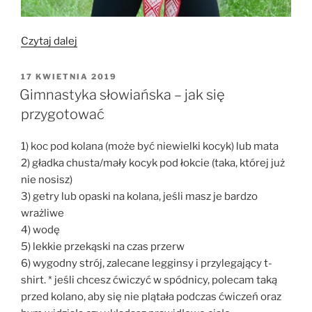
„Gimnastyka
Czytaj dalej
słowiańska
dla
OPUBLIKOWANE
17 KWIETNIA 2019
W
zdrowia
Gimnastyka słowiańska – jak się
i
przygotować
higieny
kobiecego
1) koc pod kolana (może być niewielki kocyk) lub mata
biustu”
2) gładka chusta/mały kocyk pod łokcie (taka, której już
nie nosisz)
3) getry lub opaski na kolana, jeśli masz je bardzo
wrażliwe
4) wodę
5) lekkie przekąski na czas przerw
6) wygodny strój, zalecane legginsy i przylegający t-
shirt. * jeśli chcesz ćwiczyć w spódnicy, polecam taką
przed kolano, aby się nie plątała podczas ćwiczeń oraz