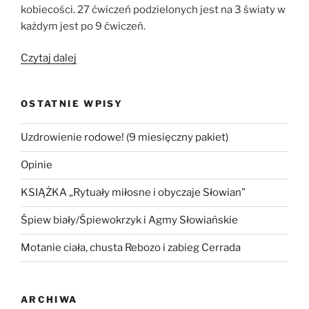
kobiecości. 27 ćwiczeń podzielonych jest na 3 światy w
każdym jest po 9 ćwiczeń.
„Gimnastyka
Czytaj dalej
słowiańska
dla
OSTATNIE WPISY
Kobiet
–
Uzdrowienie rodowe! (9 miesięczny pakiet)
wstęp”
Opinie
KSIĄŻKA „Rytuały miłosne i obyczaje Słowian”
Śpiew biały/Śpiewokrzyk i Agmy Słowiańskie
Motanie ciała, chusta Rebozo i zabieg Cerrada
ARCHIWA