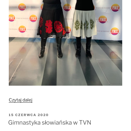
„Gimnastyka
Czytaj dalej
słowiańska
w
OPUBLIKOWANE
15 CZERWCA 2020
W
TVP”
Gimnastyka słowiańska w TVN