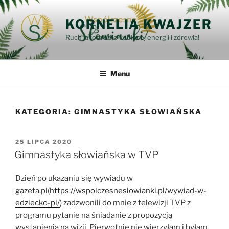
Przejdź
do
KORNELIA KWAJZER
treści
Ruch jako źródło kobiecej energii i zdrowia!
Menu
KATEGORIA:
GIMNASTYKA SŁOWIAŃSKA
OPUBLIKOWANE
25 LIPCA 2020
W
Gimnastyka słowiańska w TVP
Dzień po ukazaniu się wywiadu w
gazeta.pl(
https://wspolczesneslowianki.pl/wywiad-w-
edziecko-pl/
) zadzwonili do mnie z telewizji TVP z
programu pytanie na śniadanie z propozycją
wystąpienia na wizji. Pierwotnie nie wierzyłam i byłam