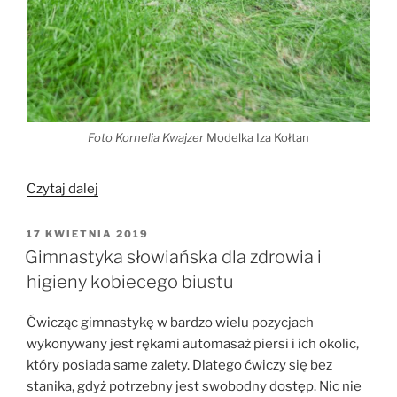
Foto Kornelia Kwajzer
Modelka Iza Kołtan
„Gimnastyka
Czytaj dalej
słowiańska
na
OPUBLIKOWANE
17 KWIETNIA 2019
W
ból
Gimnastyka słowiańska dla zdrowia i
pleców”
higieny kobiecego biustu
Ćwicząc gimnastykę w bardzo wielu pozycjach
wykonywany jest rękami automasaż piersi i ich okolic,
który posiada same zalety. Dlatego ćwiczy się bez
stanika, gdyż potrzebny jest swobodny dostęp. Nic nie