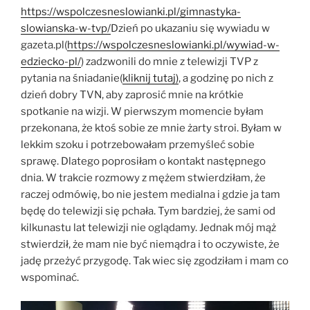
https://wspolczesneslowianki.pl/gimnastyka-
slowianska-w-tvp/
Dzień po ukazaniu się wywiadu w
gazeta.pl(
https://wspolczesneslowianki.pl/wywiad-w-
edziecko-pl/
) zadzwonili do mnie z telewizji TVP z
pytania na śniadanie(
kliknij tutaj)
, a godzinę po nich z
dzień dobry TVN, aby zaprosić mnie na krótkie
spotkanie na wizji. W pierwszym momencie byłam
przekonana, że ktoś sobie ze mnie żarty stroi. Byłam w
lekkim szoku i potrzebowałam przemyśleć sobie
sprawę. Dlatego poprosiłam o kontakt następnego
dnia. W trakcie rozmowy z mężem stwierdziłam, że
raczej odmówię, bo nie jestem medialna i gdzie ja tam
będę do telewizji się pchała. Tym bardziej, że sami od
kilkunastu lat telewizji nie oglądamy. Jednak mój mąż
stwierdził, że mam nie być niemądra i to oczywiste, że
jadę przeżyć przygodę. Tak wiec się zgodziłam i mam co
wspominać.