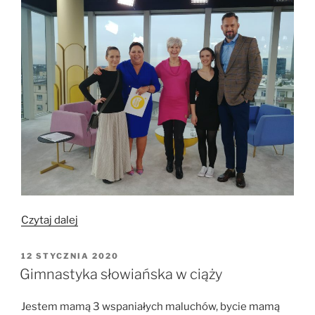
„Gimnastyka
Czytaj dalej
słowiańska
w
OPUBLIKOWANE
12 STYCZNIA 2020
W
TVN”
Gimnastyka słowiańska w ciąży
Jestem mamą 3 wspaniałych maluchów, bycie mamą