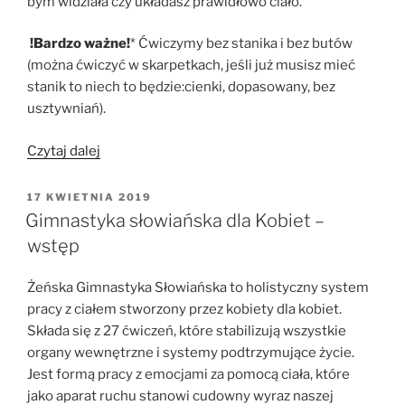
bym widziała czy układasz prawidłowo ciało.
!Bardzo ważne!
* Ćwiczymy bez stanika i bez butów
(można ćwiczyć w skarpetkach, jeśli już musisz mieć
stanik to niech to będzie:cienki, dopasowany, bez
usztywniań).
„Gimnastyka
Czytaj dalej
słowiańska
–
OPUBLIKOWANE
17 KWIETNIA 2019
W
jak
Gimnastyka słowiańska dla Kobiet –
się
wstęp
przygotować”
Żeńska Gimnastyka Słowiańska to holistyczny system
pracy z ciałem stworzony przez kobiety dla kobiet.
Składa się z 27 ćwiczeń, które stabilizują wszystkie
organy wewnętrzne i systemy podtrzymujące życie.
Jest formą pracy z emocjami za pomocą ciała, które
jako aparat ruchu stanowi cudowny wyraz naszej