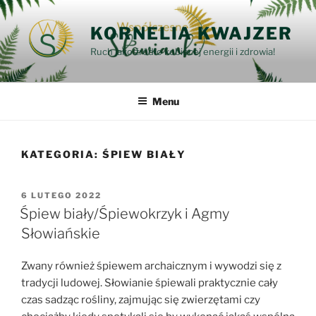
Przejdź
do
KORNELIA KWAJZER
treści
Ruch jako źródło kobiecej energii i zdrowia!
Menu
KATEGORIA:
ŚPIEW BIAŁY
OPUBLIKOWANE
6 LUTEGO 2022
W
Śpiew biały/Śpiewokrzyk i Agmy
Słowiańskie
Zwany również śpiewem archaicznym i wywodzi się z
tradycji ludowej. Słowianie śpiewali praktycznie cały
czas sadząc rośliny, zajmując się zwierzętami czy