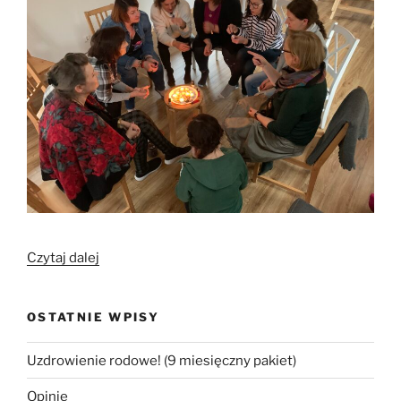
„Śpiew
Czytaj dalej
biały/
Śpiewokrzyk
OSTATNIE WPISY
i
Agmy
Uzdrowienie rodowe! (9 miesięczny pakiet)
Słowiańskie”
Opinie