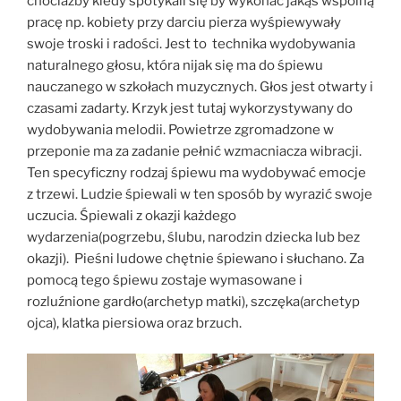
chociażby kiedy spotykali się by wykonać jakąś wspólną
pracę np. kobiety przy darciu pierza wyśpiewywały
swoje troski i radości. Jest to technika wydobywania
naturalnego głosu, która nijak się ma do śpiewu
nauczanego w szkołach muzycznych. Głos jest otwarty i
czasami zadarty. Krzyk jest tutaj wykorzystywany do
wydobywania melodii. Powietrze zgromadzone w
przeponie ma za zadanie pełnić wzmacniacza wibracji.
Ten specyficzny rodzaj śpiewu ma wydobywać emocje
z trzewi. Ludzie śpiewali w ten sposób by wyrazić swoje
uczucia. Śpiewali z okazji każdego
wydarzenia(pogrzebu, ślubu, narodzin dziecka lub bez
okazji). Pieśni ludowe chętnie śpiewano i słuchano. Za
pomocą tego śpiewu zostaje wymasowane i
rozluźnione gardło(archetyp matki), szczęka(archetyp
ojca), klatka piersiowa oraz brzuch.