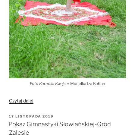
Foto Kornelia Kwajzer
Modelka Iza Kołtan
„Gimnastyka
Czytaj dalej
słowiańska
na
OPUBLIKOWANE
17 LISTOPADA 2019
W
ból
Pokaz Gimnastyki Słowiańskiej-Gród
pleców”
Zalesie