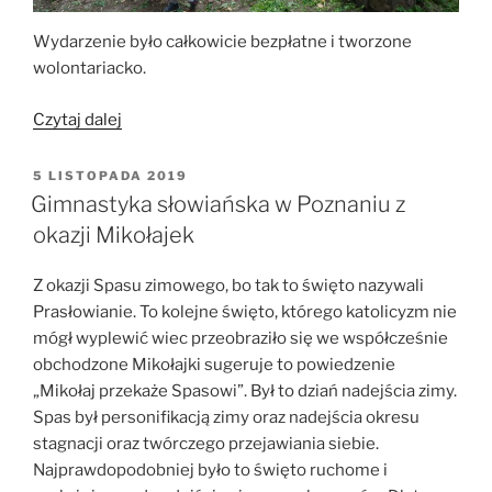
Wydarzenie było całkowicie bezpłatne i tworzone
wolontariacko.
„Pokaz
Czytaj dalej
Gimnastyki
Słowiańskiej-
OPUBLIKOWANE
5 LISTOPADA 2019
W
Gród
Gimnastyka słowiańska w Poznaniu z
Zalesie”
okazji Mikołajek
Z okazji Spasu zimowego, bo tak to święto nazywali
Prasłowianie. To kolejne święto, którego katolicyzm nie
mógł wyplewić wiec przeobraziło się we współcześnie
obchodzone Mikołajki sugeruje to powiedzenie
„Mikołaj przekaże Spasowi”. Był to dziań nadejścia zimy.
Spas był personifikacją zimy oraz nadejścia okresu
stagnacji oraz twórczego przejawiania siebie.
Najprawdopodobniej było to święto ruchome i