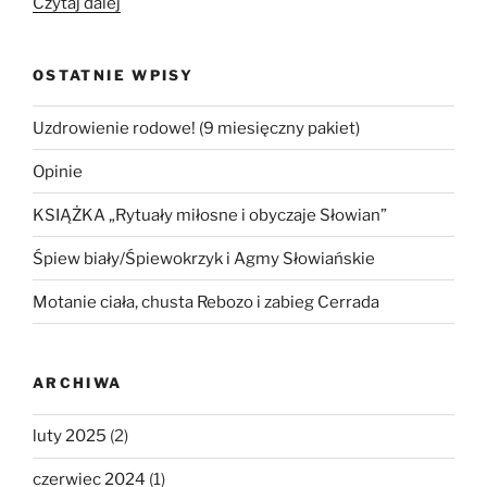
„Gimnastyka
Czytaj dalej
słowiańska
w
OSTATNIE WPISY
Poznaniu
z
Uzdrowienie rodowe! (9 miesięczny pakiet)
okazji
Mikołajek”
Opinie
KSIĄŻKA „Rytuały miłosne i obyczaje Słowian”
Śpiew biały/Śpiewokrzyk i Agmy Słowiańskie
Motanie ciała, chusta Rebozo i zabieg Cerrada
ARCHIWA
luty 2025
(2)
czerwiec 2024
(1)