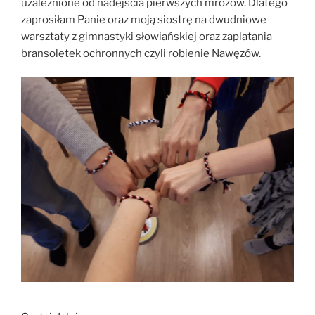
uzależnione od nadejścia pierwszych mrozów. Dlatego
zaprosiłam Panie oraz moją siostrę na dwudniowe
warsztaty z gimnastyki słowiańskiej oraz zaplatania
bransoletek ochronnych czyli robienie Nawęzów.