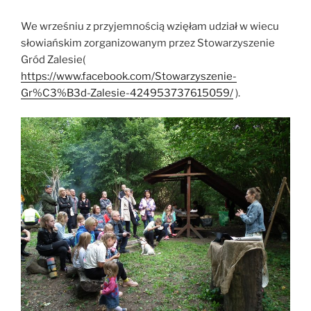
We wrześniu z przyjemnością wzięłam udział w wiecu
słowiańskim zorganizowanym przez Stowarzyszenie
Gród Zalesie(
https://www.facebook.com/Stowarzyszenie-
Gr%C3%B3d-Zalesie-424953737615059/
).