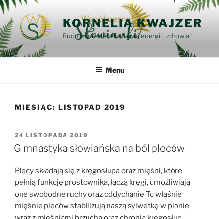
Przejdź
do
KORNELIA KWAJZER
treści
Ruch jako źródło kobiecej energii i zdrowia!
Menu
MIESIĄC:
LISTOPAD 2019
OPUBLIKOWANE
24 LISTOPADA 2019
W
Gimnastyka słowiańska na ból pleców
Plecy składają się z kręgosłupa oraz mięśni, które
pełnią funkcję prostownika, łączą kręgi, umożliwiają
one swobodne ruchy oraz oddychanie To właśnie
mięśnie pleców stabilizują naszą sylwetkę w pionie
wraz z mięśniami brzucha oraz chronią kręgosłup.