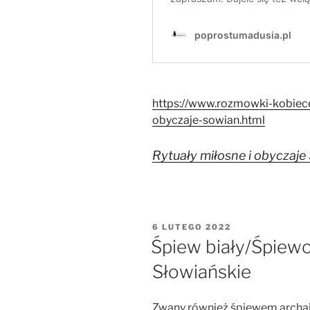
https://www.rozmowki-kobiece
obyczaje-sowian.html
Rytuały miłosne i obyczaje 
OPUBLIKOWANE
6 LUTEGO 2022
W
Śpiew biały/Śpiew
Słowiańskie
Zwany również śpiewem archaic