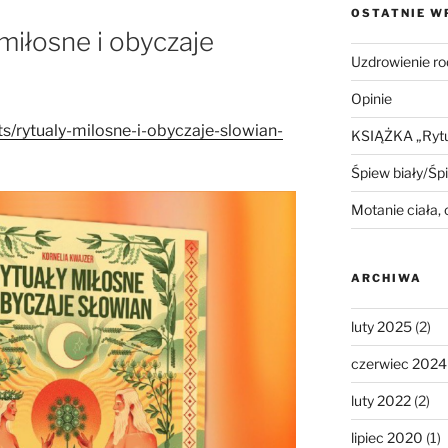
OSTATNIE W
iłosne i obyczaje
Uzdrowienie ro
Opinie
ts/rytualy-milosne-i-obyczaje-slowian-
KSIĄŻKA „Rytua
Śpiew biały/Śp
Motanie ciała,
ARCHIWA
luty 2025
(2)
czerwiec 2024
luty 2022
(2)
lipiec 2020
(1)