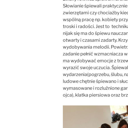
Słowianie śpiewali praktycznie 
zwierzętami czy chociażby kied
wspólną pracę np. kobiety prz
troski i radości. Jest to tech
nijak się ma do śpiewu naucza
otwarty i czasami zadarty. Krz
wydobywania melodii. Powiet
zadanie pełnić wzmacniacza wi
ma wydobywać emocje z trzewi.
wyrazić swoje uczucia. Śpiewal
wydarzenia(pogrzebu, ślubu, na
ludowe chętnie śpiewano i słu
wymasowane i rozluźnione gard
ojca), klatka piersiowa oraz br