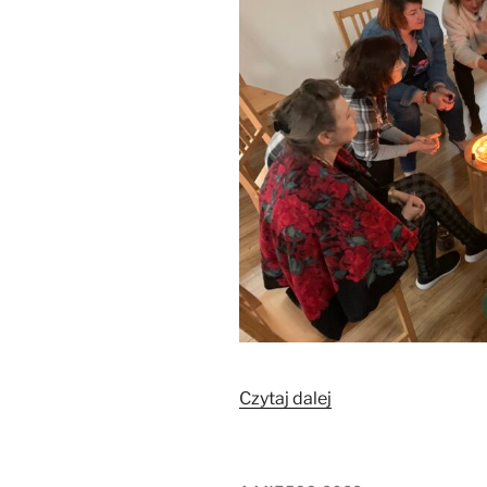
„Śpiew
Czytaj dalej
biały/
Śpiewokrzyk
i