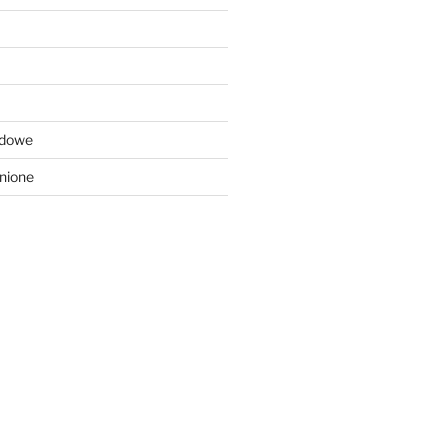
odowe
nione