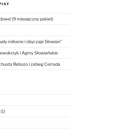
PISY
dowe! (9 miesięczny pakiet)
ły miłosne i obyczaje Słowian”
iewokrzyk i Agmy Słowiańskie
 chusta Rebozo i zabieg Cerrada
(1)