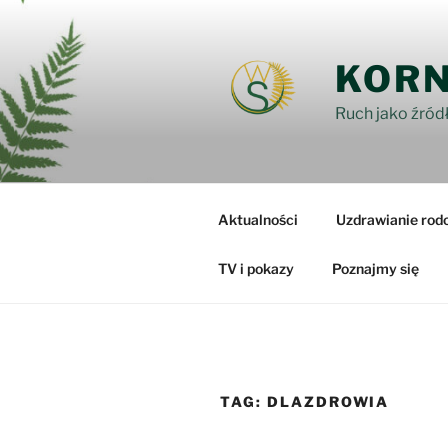
Przejdź
do
treści
KORN
Ruch jako źródł
Aktualności
Uzdrawianie rod
TV i pokazy
Poznajmy się
TAG:
DLAZDROWIA