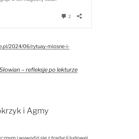
.pl/2024/06/rytuay-miosne-i-
Słowian – refleksje po lekturze
okrzyk i Agmy
znym i wywodzi się z tradycji ludowej.