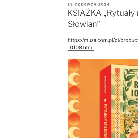
OPUBLIKOWANE
19 CZERWCA 2024
W
KSIĄŻKA „Rytuały m
Słowian”
https://muza.com.pl/pl/produc
10108.html