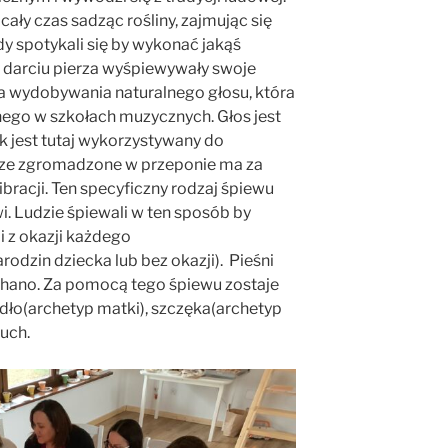
cały czas sadząc rośliny, zajmując się
y spotykali się by wykonać jakąś
y darciu pierza wyśpiewywały swoje
nika wydobywania naturalnego głosu, która
nego w szkołach muzycznych. Głos jest
yk jest tutaj wykorzystywany do
rze zgromadzone w przeponie ma za
bracji. Ten specyficzny rodzaj śpiewu
 Ludzie śpiewali w ten sposób by
i z okazji każdego
rodzin dziecka lub bez okazji). Pieśni
chano. Za pomocą tego śpiewu zostaje
ło(archetyp matki), szczęka(archetyp
zuch.