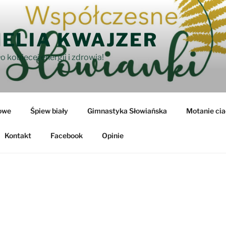
ELIA KWAJZER
o kobiecej energii i zdrowia!
owe
Śpiew biały
Gimnastyka Słowiańska
Motanie cia
Kontakt
Facebook
Opinie