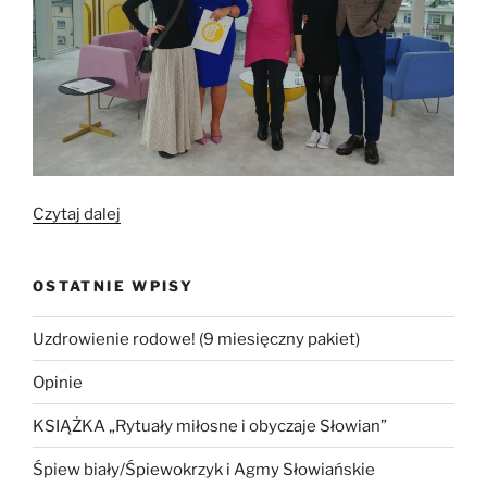
„Gimnastyka
Czytaj dalej
słowiańska
w
OSTATNIE WPISY
TVN”
Uzdrowienie rodowe! (9 miesięczny pakiet)
Opinie
KSIĄŻKA „Rytuały miłosne i obyczaje Słowian”
Śpiew biały/Śpiewokrzyk i Agmy Słowiańskie