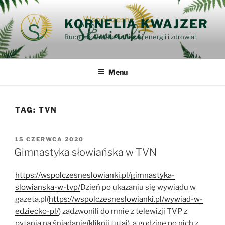
Przejdź
do
KORNELIA KWAJZER
treści
Ruch jako źródło kobiecej energii i zdrowia!
Menu
TAG:
TVN
OPUBLIKOWANE
15 CZERWCA 2020
W
Gimnastyka słowiańska w TVN
https://wspolczesneslowianki.pl/gimnastyka-
slowianska-w-tvp/
Dzień po ukazaniu się wywiadu w
gazeta.pl(
https://wspolczesneslowianki.pl/wywiad-w-
edziecko-pl/
) zadzwonili do mnie z telewizji TVP z
pytania na śniadanie(
kliknij tutaj)
, a godzinę po nich z