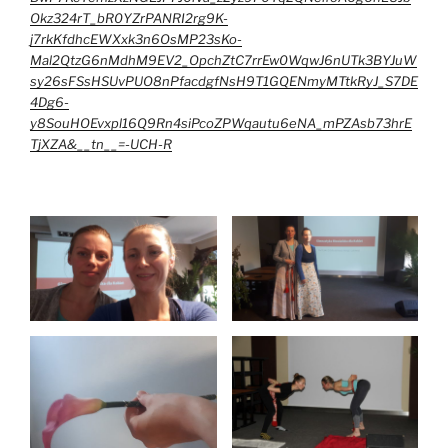
Okz324rT_bR0YZrPANRI2rg9K-
j7rkKfdhcEWXxk3n6OsMP23sKo-
Mal2QtzG6nMdhM9EV2_OpchZtC7rrEw0WqwJ6nUTk3BYJuW
sy26sFSsHSUvPUO8nPfacdgfNsH9T1GQENmyMTtkRyJ_S7DE
4Dg6-
y8SouHOEvxpl16Q9Rn4siPcoZPWqautu6eNA_mPZAsb73hrE
TjXZA&__tn__=-UCH-R