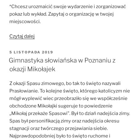
*Chcesz urozmaicić swoje wydarzenie i zorganizować
pokaz lub wykład. Zapytaj o organizację w twojej
miejscowości.
„Oferta:”
Czytaj dalej
OPUBLIKOWANE
5 LISTOPADA 2019
W
Gimnastyka słowiańska w Poznaniu z
okazji Mikołajek
Z okazji Spasu zimowego, bo tak to święto nazywali
Prasłowianie. To kolejne święto, którego katolicyzm nie
mógł wyplewić wiec przeobraziło się we współcześnie
obchodzone Mikołajki sugeruje to powiedzenie
„Mikołaj przekaże Spasowi”. Był to dziań nadejścia zimy.
Spas był personifikacją zimy oraz nadejścia okresu
stagnacji oraz twórczego przejawiania siebie.
Najprawdopodobniej było to święto ruchome i