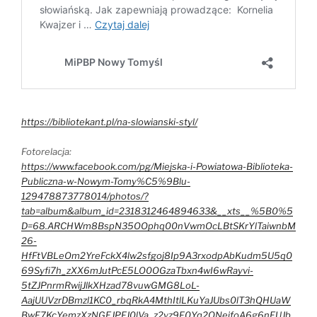
https://bibliotekant.pl/na-slowianski-styl/
Fotorelacja:
https://www.facebook.com/pg/Miejska-i-Powiatowa-Biblioteka-
Publiczna-w-Nowym-Tomy%C5%9Blu-
129478873778014/photos/?
tab=album&album_id=2318312464894633&__xts__%5B0%5
D=68.ARCHWm8BspN35OOphq00nVwmOcLBtSKrYlTaiwnbM
26-
HfFtVBLeOm2YreFckX4lw2sfgoj8Ip9A3rxodpAbKudm5U5q0
69Syfi7h_zXX6mJutPcE5LO0OGzaTbxn4wI6wRayvi-
5tZJPnrmRwijJlkXHzad78vuwGMG8LoL-
AajUUVzrDBmzl1KC0_rbqRkA4MthItlLKuYaJUbs0lT3hQHUaW
BwF7KcYemzXzNGEJPFJ0lVa_z2yz9F0Yq2QNeifoA6g6nEUJb