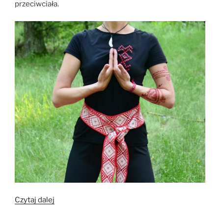
przeciwciała.
„Gimnastyka
Czytaj dalej
słowiańska