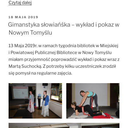
„Gimnastyka
Czytaj dalej
słowiańska
w
OPUBLIKOWANE
18 MAJA 2019
W
Poznaniu
Gimanstyka słowiańśka – wykład i pokaz w
z
Nowym Tomyślu
okazji
Mikołajek”
13 Maja 2019r. w ramach tygodnia bibliotek w Miejskiej
i Powiatowej Publicznej Bibliotece w Nowy Tomyślu
miałam przyjemność poprowadzić wykład i pokaz wraz z
Martą Suchocką. Z potrzeby kilku uczestniczek zrodził
się pomysł na regularne zajęcia.