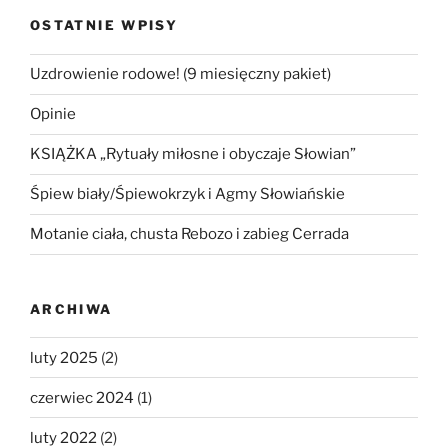
dla
OSTATNIE WPISY
zdrowia
i
Uzdrowienie rodowe! (9 miesięczny pakiet)
higieny
kobiecego
Opinie
biustu”
KSIĄŻKA „Rytuały miłosne i obyczaje Słowian”
Śpiew biały/Śpiewokrzyk i Agmy Słowiańskie
Motanie ciała, chusta Rebozo i zabieg Cerrada
ARCHIWA
luty 2025
(2)
czerwiec 2024
(1)
luty 2022
(2)