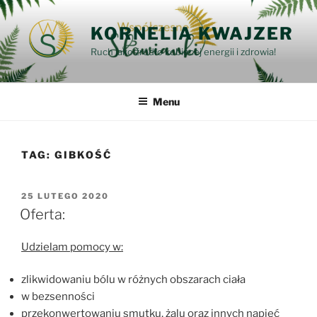
Przejdź
do
KORNELIA KWAJZER
treści
Ruch jako źródło kobiecej energii i zdrowia!
Menu
TAG:
GIBKOŚĆ
OPUBLIKOWANE
25 LUTEGO 2020
W
Oferta:
Udzielam pomocy w:
zlikwidowaniu bólu w różnych obszarach ciała
w bezsenności
przekonwertowaniu smutku, żalu oraz innych napięć