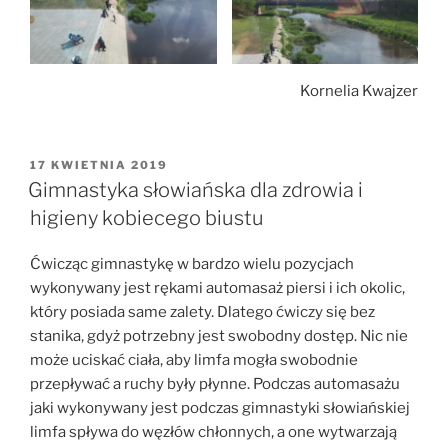
Kornelia Kwajzer
OPUBLIKOWANE
17 KWIETNIA 2019
W
Gimnastyka słowiańska dla zdrowia i
higieny kobiecego biustu
Ćwicząc gimnastykę w bardzo wielu pozycjach
wykonywany jest rękami automasaż piersi i ich okolic,
który posiada same zalety. Dlatego ćwiczy się bez
stanika, gdyż potrzebny jest swobodny dostęp. Nic nie
może uciskać ciała, aby limfa mogła swobodnie
przepływać a ruchy były płynne. Podczas automasażu
jaki wykonywany jest podczas gimnastyki słowiańskiej
limfa spływa do węzłów chłonnych, a one wytwarzają