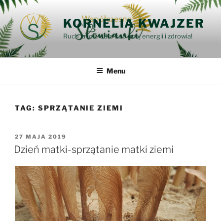
Przejdź
do
KORNELIA KWAJZER
treści
Ruch jako źródło kobiecej energii i zdrowia!
Menu
TAG:
SPRZĄTANIE ZIEMI
OPUBLIKOWANE
27 MAJA 2019
W
Dzień matki-sprzątanie matki ziemi