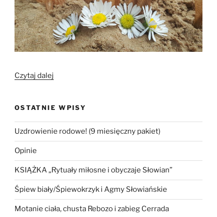
„Dzień
Czytaj dalej
matki-
sprzątanie
OSTATNIE WPISY
matki
ziemi”
Uzdrowienie rodowe! (9 miesięczny pakiet)
Opinie
KSIĄŻKA „Rytuały miłosne i obyczaje Słowian”
Śpiew biały/Śpiewokrzyk i Agmy Słowiańskie
Motanie ciała, chusta Rebozo i zabieg Cerrada