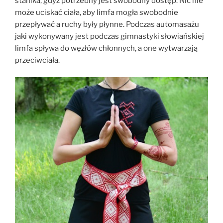
stanika, gdyż potrzebny jest swobodny dostęp. Nic nie
może uciskać ciała, aby limfa mogła swobodnie
przepływać a ruchy były płynne. Podczas automasażu
jaki wykonywany jest podczas gimnastyki słowiańskiej
limfa spływa do węzłów chłonnych, a one wytwarzają
przeciwciała.