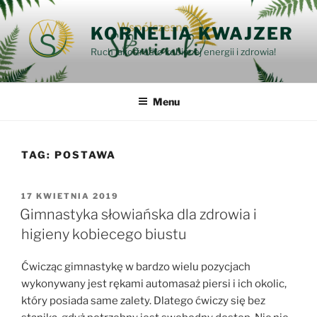
Przejdź
do
KORNELIA KWAJZER
treści
Ruch jako źródło kobiecej energii i zdrowia!
Menu
TAG:
POSTAWA
OPUBLIKOWANE
17 KWIETNIA 2019
W
Gimnastyka słowiańska dla zdrowia i
higieny kobiecego biustu
Ćwicząc gimnastykę w bardzo wielu pozycjach
wykonywany jest rękami automasaż piersi i ich okolic,
który posiada same zalety. Dlatego ćwiczy się bez