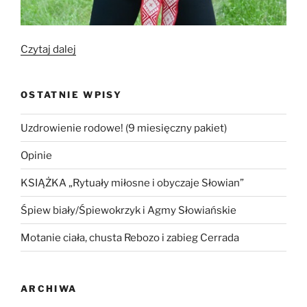
„Gimnastyka
Czytaj dalej
słowiańska
dla
OSTATNIE WPISY
zdrowia
i
Uzdrowienie rodowe! (9 miesięczny pakiet)
higieny
kobiecego
Opinie
biustu”
KSIĄŻKA „Rytuały miłosne i obyczaje Słowian”
Śpiew biały/Śpiewokrzyk i Agmy Słowiańskie
Motanie ciała, chusta Rebozo i zabieg Cerrada
ARCHIWA