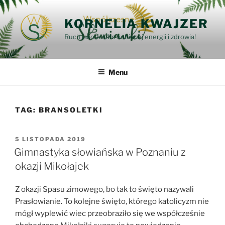
Przejdź
do
KORNELIA KWAJZER
treści
Ruch jako źródło kobiecej energii i zdrowia!
Menu
TAG:
BRANSOLETKI
OPUBLIKOWANE
5 LISTOPADA 2019
W
Gimnastyka słowiańska w Poznaniu z
okazji Mikołajek
Z okazji Spasu zimowego, bo tak to święto nazywali
Prasłowianie. To kolejne święto, którego katolicyzm nie
mógł wyplewić wiec przeobraziło się we współcześnie