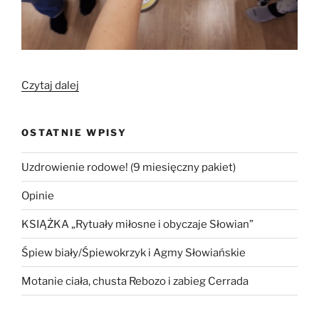
„Gimnastyka
Czytaj dalej
słowiańska
w
OSTATNIE WPISY
Poznaniu
z
Uzdrowienie rodowe! (9 miesięczny pakiet)
okazji
Mikołajek”
Opinie
KSIĄŻKA „Rytuały miłosne i obyczaje Słowian”
Śpiew biały/Śpiewokrzyk i Agmy Słowiańskie
Motanie ciała, chusta Rebozo i zabieg Cerrada