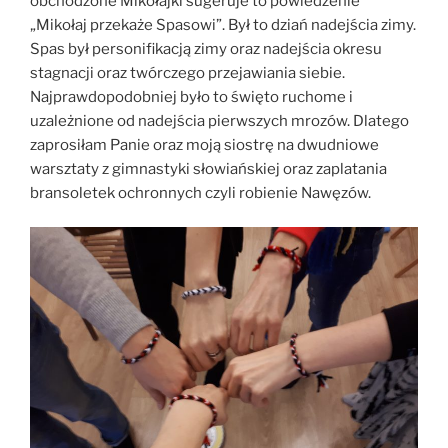
obchodzone Mikołajki sugeruje to powiedzenie
„Mikołaj przekaże Spasowi”. Był to dziań nadejścia zimy.
Spas był personifikacją zimy oraz nadejścia okresu
stagnacji oraz twórczego przejawiania siebie.
Najprawdopodobniej było to święto ruchome i
uzależnione od nadejścia pierwszych mrozów. Dlatego
zaprosiłam Panie oraz moją siostrę na dwudniowe
warsztaty z gimnastyki słowiańskiej oraz zaplatania
bransoletek ochronnych czyli robienie Nawęzów.