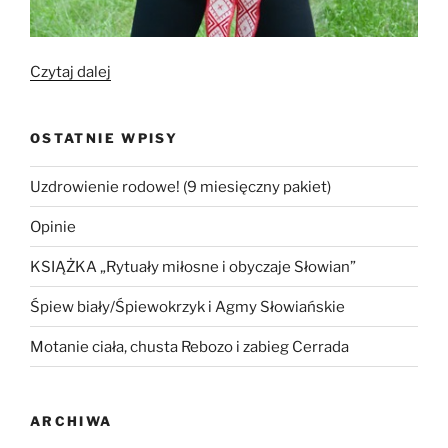
„Gimnastyka
Czytaj dalej
słowiańska
dla
OSTATNIE WPISY
zdrowia
i
Uzdrowienie rodowe! (9 miesięczny pakiet)
higieny
kobiecego
Opinie
biustu”
KSIĄŻKA „Rytuały miłosne i obyczaje Słowian”
Śpiew biały/Śpiewokrzyk i Agmy Słowiańskie
Motanie ciała, chusta Rebozo i zabieg Cerrada
ARCHIWA