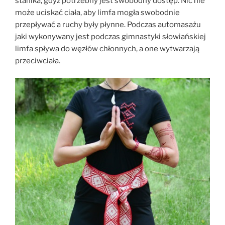
stanika, gdyż potrzebny jest swobodny dostęp. Nic nie
może uciskać ciała, aby limfa mogła swobodnie
przepływać a ruchy były płynne. Podczas automasażu
jaki wykonywany jest podczas gimnastyki słowiańskiej
limfa spływa do węzłów chłonnych, a one wytwarzają
przeciwciała.