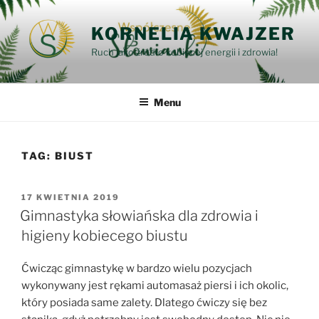
Przejdź
do
KORNELIA KWAJZER
treści
Ruch jako źródło kobiecej energii i zdrowia!
Menu
TAG:
BIUST
OPUBLIKOWANE
17 KWIETNIA 2019
W
Gimnastyka słowiańska dla zdrowia i
higieny kobiecego biustu
Ćwicząc gimnastykę w bardzo wielu pozycjach
wykonywany jest rękami automasaż piersi i ich okolic,
który posiada same zalety. Dlatego ćwiczy się bez