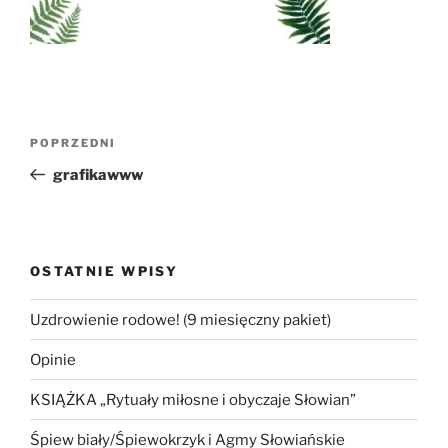
Nawigacja
Poprzedni
POPRZEDNI
wpisu
wpis
grafikawww
OSTATNIE WPISY
Uzdrowienie rodowe! (9 miesięczny pakiet)
Opinie
KSIĄŻKA „Rytuały miłosne i obyczaje Słowian”
Śpiew biały/Śpiewokrzyk i Agmy Słowiańskie