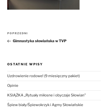
Nawigacja
Poprzedni
POPRZEDNI
wpisu
wpis
Gimnastyka słowiańska w TVP
OSTATNIE WPISY
Uzdrowienie rodowe! (9 miesięczny pakiet)
Opinie
KSIĄŻKA „Rytuały miłosne i obyczaje Słowian”
Śpiew biały/Śpiewokrzyk i Agmy Słowiańskie