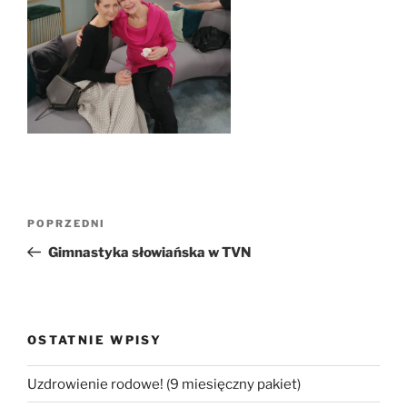
Nawigacja
Poprzedni
POPRZEDNI
wpisu
wpis
Gimnastyka słowiańska w TVN
OSTATNIE WPISY
Uzdrowienie rodowe! (9 miesięczny pakiet)