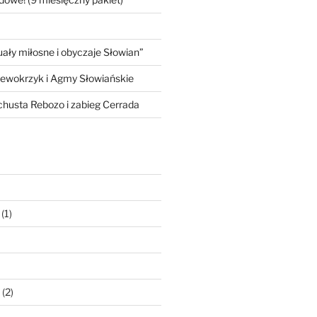
ły miłosne i obyczaje Słowian”
iewokrzyk i Agmy Słowiańskie
 chusta Rebozo i zabieg Cerrada
(1)
(2)