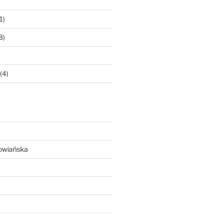
1)
3)
(4)
owiańska