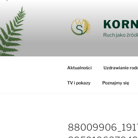
Przejdź
do
treści
KORN
Ruch jako źródł
Aktualności
Uzdrawianie rod
TV i pokazy
Poznajmy się
88009906_191