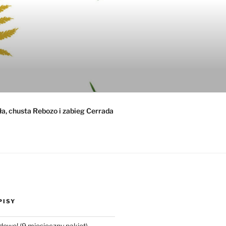
ła, chusta Rebozo i zabieg Cerrada
PISY
dowe! (9 miesięczny pakiet)