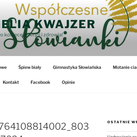
ELIA KWAJZER
o kobiecej energii i zdrowia!
owe
Śpiew biały
Gimnastyka Słowiańska
Motanie cia
Kontakt
Facebook
Opinie
OSTATNIE W
764108814002_803
Uzdrowienie ro