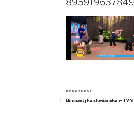
895919637849
Nawigacja
Poprzedni
POPRZEDNI
wpisu
wpis
Gimnastyka słowiańska w TVN