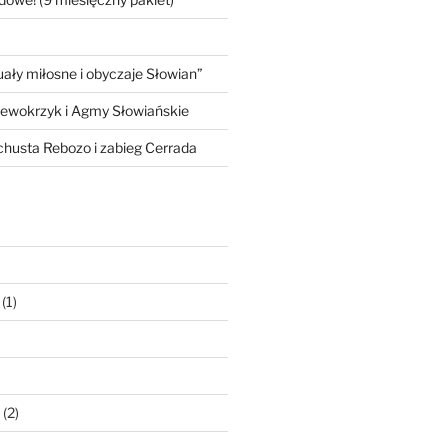
ły miłosne i obyczaje Słowian”
iewokrzyk i Agmy Słowiańskie
 chusta Rebozo i zabieg Cerrada
(1)
(2)