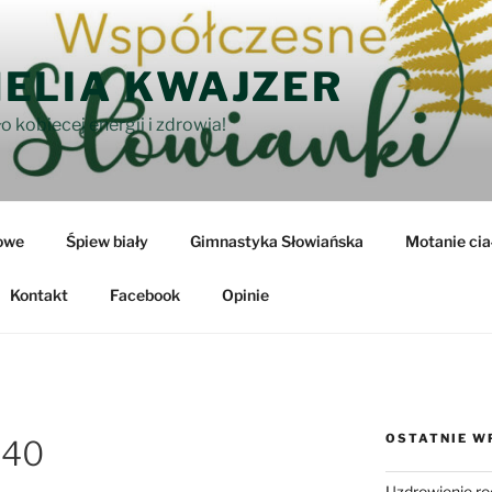
ELIA KWAJZER
o kobiecej energii i zdrowia!
owe
Śpiew biały
Gimnastyka Słowiańska
Motanie cia
Kontakt
Facebook
Opinie
OSTATNIE W
740
Uzdrowienie ro