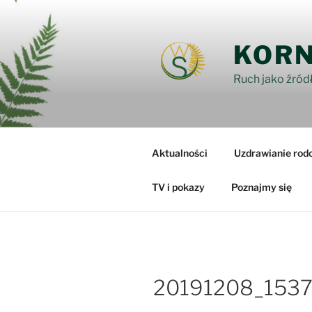
Przejdź
do
treści
KORN
Ruch jako źródł
Aktualności
Uzdrawianie rod
TV i pokazy
Poznajmy się
20191208_153