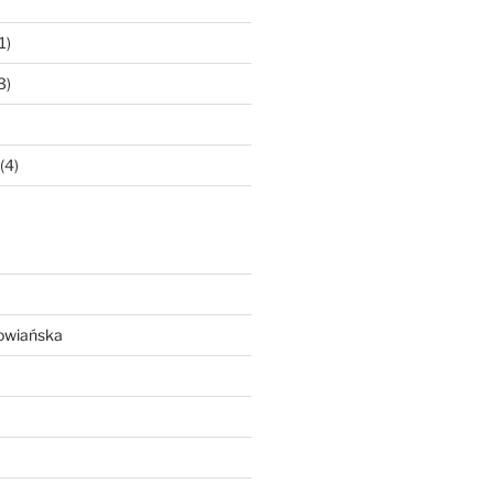
1)
3)
(4)
owiańska