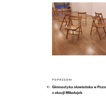
Nawigacja
Poprzedni
POPRZEDNI
wpisu
wpis
Gimnastyka słowiańska w Pozn
z okazji Mikołajek