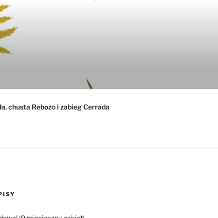
ła, chusta Rebozo i zabieg Cerrada
PISY
dowe! (9 miesięczny pakiet)