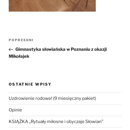
Nawigacja
Poprzedni
POPRZEDNI
wpisu
wpis
Gimnastyka słowiańska w Poznaniu z okazji
Mikołajek
OSTATNIE WPISY
Uzdrowienie rodowe! (9 miesięczny pakiet)
Opinie
KSIĄŻKA „Rytuały miłosne i obyczaje Słowian”