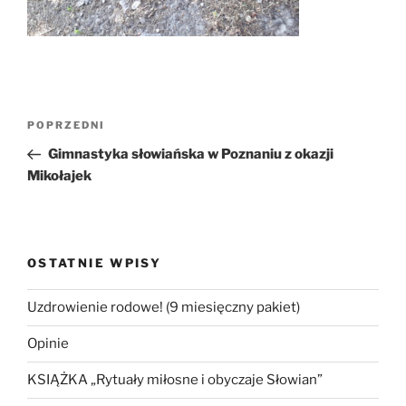
Nawigacja
Poprzedni
POPRZEDNI
wpisu
wpis
Gimnastyka słowiańska w Poznaniu z okazji
Mikołajek
OSTATNIE WPISY
Uzdrowienie rodowe! (9 miesięczny pakiet)
Opinie
KSIĄŻKA „Rytuały miłosne i obyczaje Słowian”