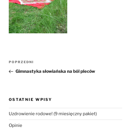
Nawigacja
Poprzedni
POPRZEDNI
wpisu
wpis
Gimnastyka słowiańska na ból pleców
OSTATNIE WPISY
Uzdrowienie rodowe! (9 miesięczny pakiet)
Opinie