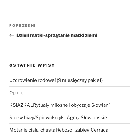
Nawigacja
Poprzedni
POPRZEDNI
wpisu
wpis
Dzień matki-sprzątanie matki ziemi
OSTATNIE WPISY
Uzdrowienie rodowe! (9 miesięczny pakiet)
Opinie
KSIĄŻKA „Rytuały miłosne i obyczaje Słowian”
Śpiew biały/Śpiewokrzyk i Agmy Słowiańskie
Motanie ciała, chusta Rebozo i zabieg Cerrada