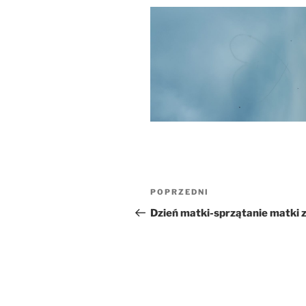
Nawigacja
Poprzedni
POPRZEDNI
wpisu
wpis
Dzień matki-sprzątanie matki 