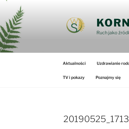
Przejdź
do
treści
KORN
Ruch jako źródł
Aktualności
Uzdrawianie rod
TV i pokazy
Poznajmy się
20190525_171