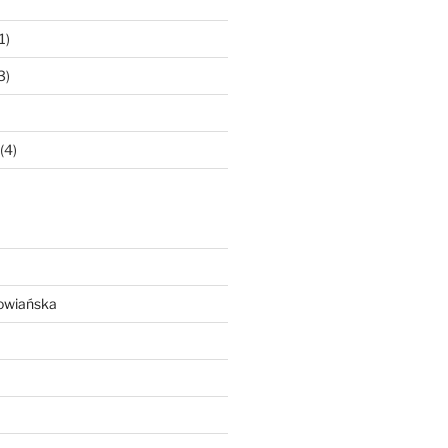
1)
3)
(4)
owiańska