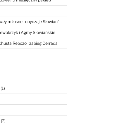
ły miłosne i obyczaje Słowian”
iewokrzyk i Agmy Słowiańskie
 chusta Rebozo i zabieg Cerrada
(1)
(2)