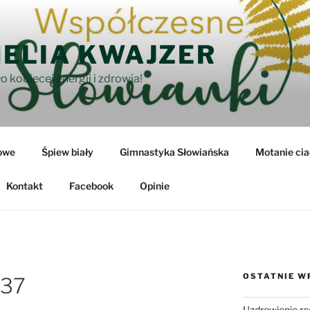
ELIA KWAJZER
o kobiecej energii i zdrowia!
owe
Śpiew biały
Gimnastyka Słowiańska
Motanie cia
Kontakt
Facebook
Opinie
OSTATNIE W
337
Uzdrowienie ro