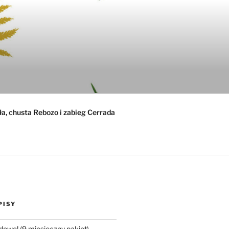
ła, chusta Rebozo i zabieg Cerrada
PISY
dowe! (9 miesięczny pakiet)