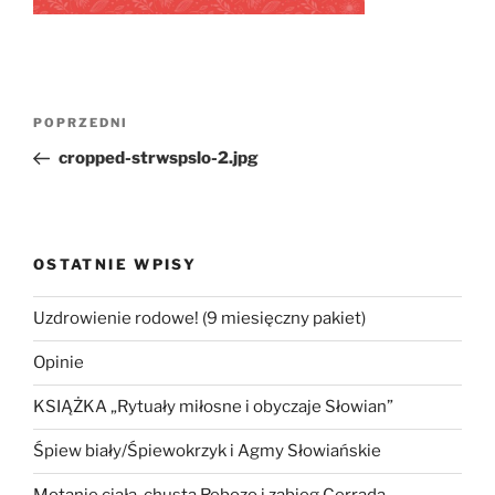
Nawigacja
Poprzedni
POPRZEDNI
wpisu
wpis
cropped-strwspslo-2.jpg
OSTATNIE WPISY
Uzdrowienie rodowe! (9 miesięczny pakiet)
Opinie
KSIĄŻKA „Rytuały miłosne i obyczaje Słowian”
Śpiew biały/Śpiewokrzyk i Agmy Słowiańskie