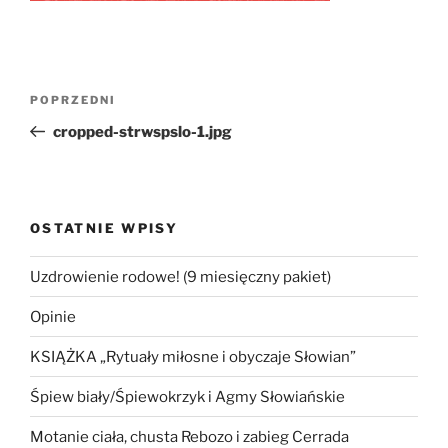
Nawigacja
Poprzedni
POPRZEDNI
wpisu
wpis
cropped-strwspslo-1.jpg
OSTATNIE WPISY
Uzdrowienie rodowe! (9 miesięczny pakiet)
Opinie
KSIĄŻKA „Rytuały miłosne i obyczaje Słowian”
Śpiew biały/Śpiewokrzyk i Agmy Słowiańskie
Motanie ciała, chusta Rebozo i zabieg Cerrada