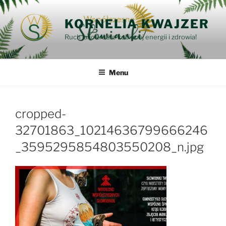
Przejdź
do
KORNELIA KWAJZER
treści
Ruch jako źródło kobiecej energii i zdrowia!
Menu
cropped-
32701863_10214636799666246
_3595295854803550208_n.jpg