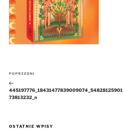
Nawigacja
Poprzedni
POPRZEDNI
wpisu
wpis
445197776_18431477839009074_54828125901
73813232_n
OSTATNIE WPISY