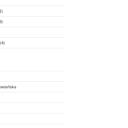
1)
3)
(4)
owiańska