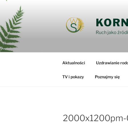
Przejdź
do
treści
KORN
Ruch jako źródł
Aktualności
Uzdrawianie rod
TV i pokazy
Poznajmy się
2000x1200pm-