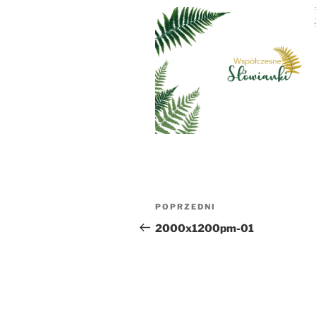
Nawigacja
Poprzedni
POPRZEDNI
wpisu
wpis
2000x1200pm-01