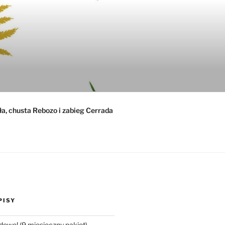
ła, chusta Rebozo i zabieg Cerrada
PISY
dowe! (9 miesięczny pakiet)