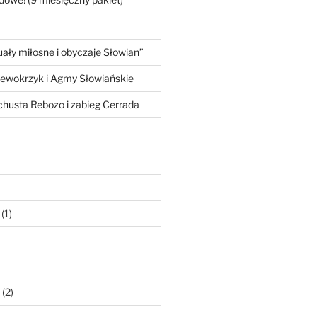
ły miłosne i obyczaje Słowian”
iewokrzyk i Agmy Słowiańskie
 chusta Rebozo i zabieg Cerrada
(1)
(2)