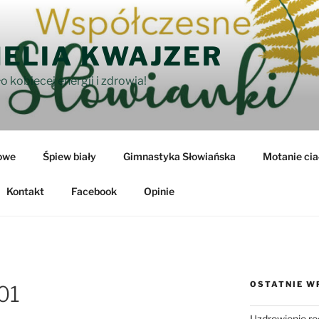
ELIA KWAJZER
o kobiecej energii i zdrowia!
owe
Śpiew biały
Gimnastyka Słowiańska
Motanie cia
Kontakt
Facebook
Opinie
OSTATNIE W
01
Uzdrowienie ro