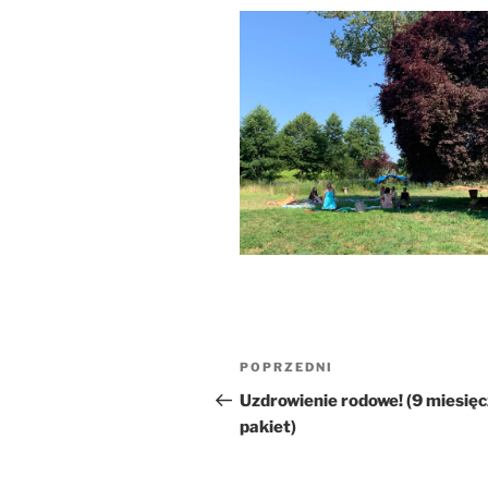
Nawigacja
Poprzedni
POPRZEDNI
wpisu
wpis
Uzdrowienie rodowe! (9 miesię
pakiet)