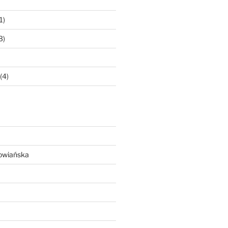
1)
3)
(4)
owiańska