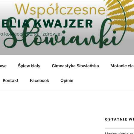
ELIA KWAJZER
o kobiecej energii i zdrowia!
owe
Śpiew biały
Gimnastyka Słowiańska
Motanie cia
Kontakt
Facebook
Opinie
OSTATNIE W
Uzdrowienie ro