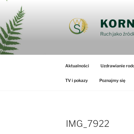
Przejdź
do
treści
KORN
Ruch jako źródł
Aktualności
Uzdrawianie rod
TV i pokazy
Poznajmy się
IMG_7922