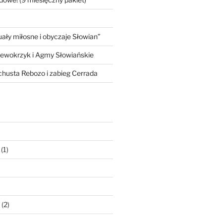
ły miłosne i obyczaje Słowian”
iewokrzyk i Agmy Słowiańskie
 chusta Rebozo i zabieg Cerrada
(1)
(2)