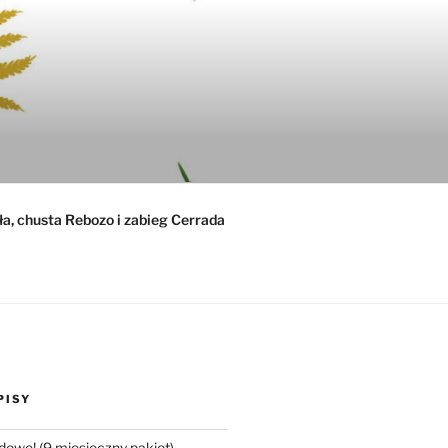
ła, chusta Rebozo i zabieg Cerrada
PISY
dowe! (9 miesięczny pakiet)