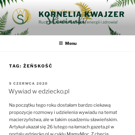
Przejdź
do
KORNELIA KWAJZER
treści
Ruch jako źródło kobiecej energii i zdrowia!
Menu
TAG:
ŻEŃSKOŚĆ
OPUBLIKOWANE
5 CZERWCA 2020
W
Wywiad w edziecko.pl
Na początku tego roku dostałam bardzo ciekawą
propozycje rozmowy i udzielenia wywiadu na temat
macierzyństwa, ale w takim osadzeniu sławieńskim.
Artykuł ukazał się 26 lutego na łamach gazeta.pl w
portalu edziecko.pl w cyklu MamyMoc. Z chęcią