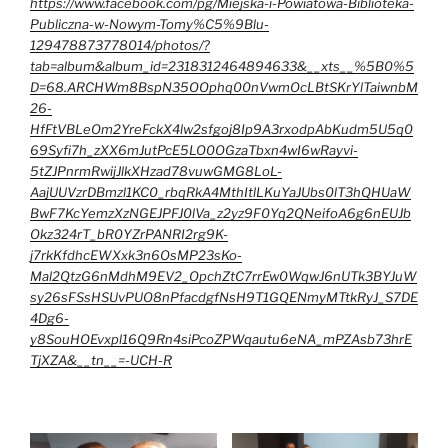
https://www.facebook.com/pg/Miejska-i-Powiatowa-Biblioteka-
Publiczna-w-Nowym-Tomy%C5%9Blu-
129478873778014/photos/?
tab=album&album_id=2318312464894633&__xts__%5B0%5
D=68.ARCHWm8BspN35OOphq00nVwmOcLBtSKrYlTaiwnbM
26-
HfFtVBLeOm2YreFckX4lw2sfgoj8Ip9A3rxodpAbKudm5U5q0
69Syfi7h_zXX6mJutPcE5LO0OGzaTbxn4wI6wRayvi-
5tZJPnrmRwijJlkXHzad78vuwGMG8LoL-
AajUUVzrDBmzl1KC0_rbqRkA4MthItlLKuYaJUbs0lT3hQHUaW
BwF7KcYemzXzNGEJPFJ0lVa_z2yz9F0Yq2QNeifoA6g6nEUJb
Okz324rT_bR0YZrPANRI2rg9K-
j7rkKfdhcEWXxk3n6OsMP23sKo-
Mal2QtzG6nMdhM9EV2_OpchZtC7rrEw0WqwJ6nUTk3BYJuW
sy26sFSsHSUvPUO8nPfacdgfNsH9T1GQENmyMTtkRyJ_S7DE
4Dg6-
y8SouHOEvxpl16Q9Rn4siPcoZPWqautu6eNA_mPZAsb73hrE
TjXZA&__tn__=-UCH-R