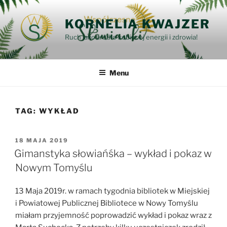
Przejdź
do
KORNELIA KWAJZER
treści
Ruch jako źródło kobiecej energii i zdrowia!
Menu
TAG:
WYKŁAD
OPUBLIKOWANE
18 MAJA 2019
W
Gimanstyka słowiańśka – wykład i pokaz w
Nowym Tomyślu
13 Maja 2019r. w ramach tygodnia bibliotek w Miejskiej
i Powiatowej Publicznej Bibliotece w Nowy Tomyślu
miałam przyjemność poprowadzić wykład i pokaz wraz z