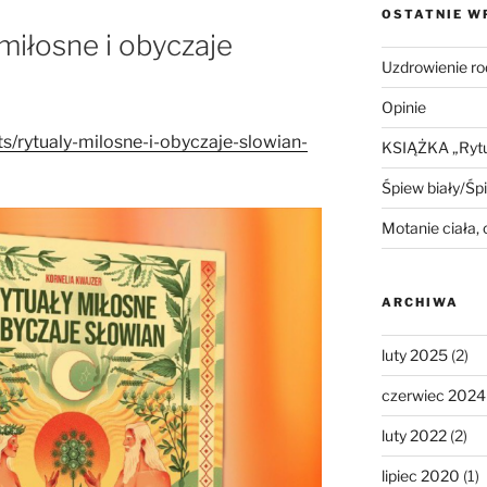
OSTATNIE W
iłosne i obyczaje
Uzdrowienie ro
Opinie
ts/rytualy-milosne-i-obyczaje-slowian-
KSIĄŻKA „Rytua
Śpiew biały/Śp
Motanie ciała,
ARCHIWA
luty 2025
(2)
czerwiec 2024
luty 2022
(2)
lipiec 2020
(1)