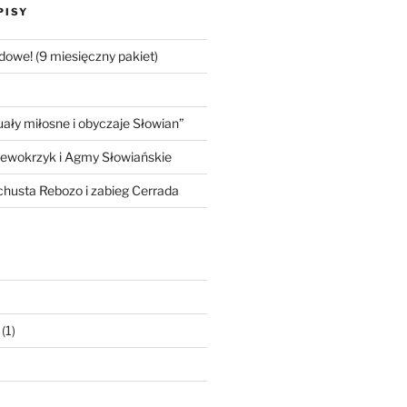
PISY
dowe! (9 miesięczny pakiet)
ły miłosne i obyczaje Słowian”
iewokrzyk i Agmy Słowiańskie
 chusta Rebozo i zabieg Cerrada
(1)