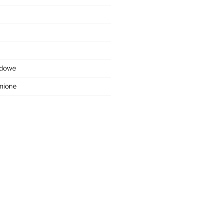
odowe
nione