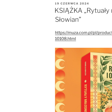
OPUBLIKOWANE
19 CZERWCA 2024
W
KSIĄŻKA „Rytuały m
Słowian”
https://muza.com.pl/pl/produc
10108.html