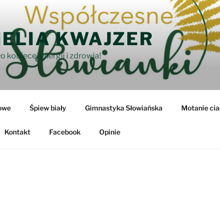
ELIA KWAJZER
o kobiecej energii i zdrowia!
owe
Śpiew biały
Gimnastyka Słowiańska
Motanie cia
Kontakt
Facebook
Opinie