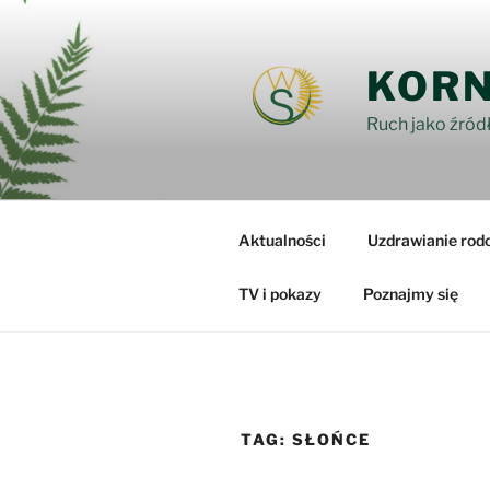
Przejdź
do
treści
KORN
Ruch jako źródł
Aktualności
Uzdrawianie rod
TV i pokazy
Poznajmy się
TAG:
SŁOŃCE