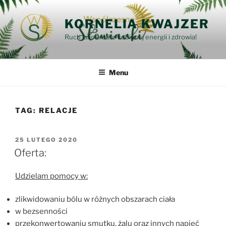
Przejdź
do
KORNELIA KWAJZER
treści
Ruch jako źródło kobiecej energii i zdrowia!
Menu
TAG:
RELACJE
OPUBLIKOWANE
25 LUTEGO 2020
W
Oferta:
Udzielam pomocy w:
zlikwidowaniu bólu w różnych obszarach ciała
w bezsenności
przekonwertowaniu smutku, żalu oraz innych napięć