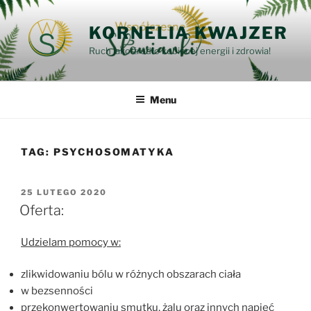
Przejdź
do
KORNELIA KWAJZER
treści
Ruch jako źródło kobiecej energii i zdrowia!
Menu
TAG:
PSYCHOSOMATYKA
OPUBLIKOWANE
25 LUTEGO 2020
W
Oferta:
Udzielam pomocy w:
zlikwidowaniu bólu w różnych obszarach ciała
w bezsenności
przekonwertowaniu smutku, żalu oraz innych napięć