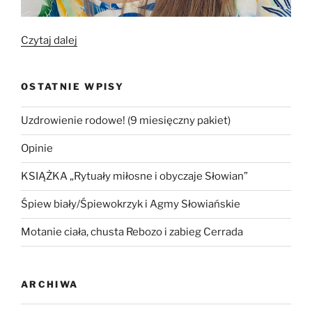
„Poznajmy
Czytaj dalej
się!
Kornelia
OSTATNIE WPISY
Kwajzer
(Nela)”
Uzdrowienie rodowe! (9 miesięczny pakiet)
Opinie
KSIĄŻKA „Rytuały miłosne i obyczaje Słowian”
Śpiew biały/Śpiewokrzyk i Agmy Słowiańskie
Motanie ciała, chusta Rebozo i zabieg Cerrada
ARCHIWA