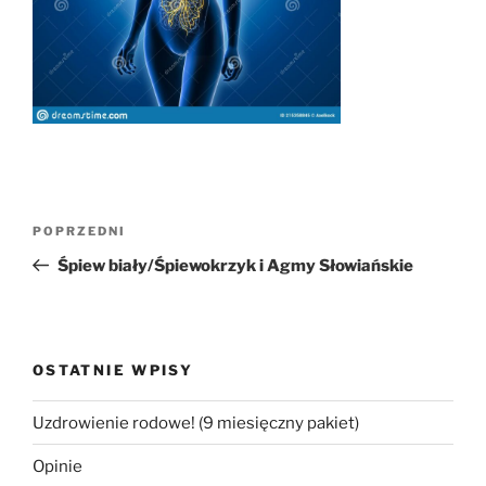
Nawigacja
Poprzedni
POPRZEDNI
wpisu
wpis
Śpiew biały/Śpiewokrzyk i Agmy Słowiańskie
OSTATNIE WPISY
Uzdrowienie rodowe! (9 miesięczny pakiet)
Opinie