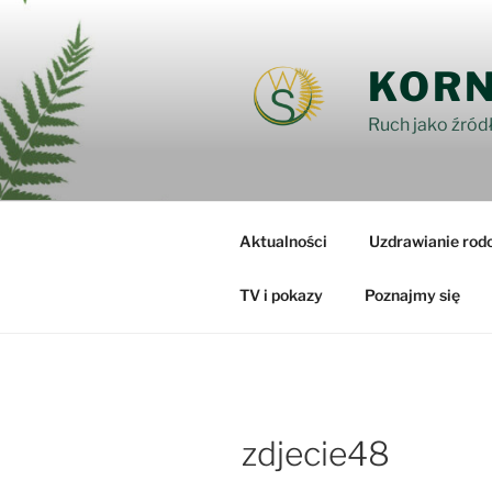
Przejdź
do
treści
KORN
Ruch jako źródł
Aktualności
Uzdrawianie rod
TV i pokazy
Poznajmy się
zdjecie48