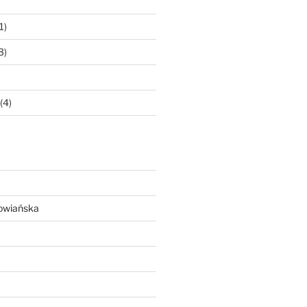
1)
3)
(4)
owiańska