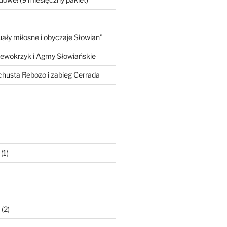
ły miłosne i obyczaje Słowian”
iewokrzyk i Agmy Słowiańskie
 chusta Rebozo i zabieg Cerrada
(1)
(2)