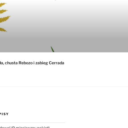
ła, chusta Rebozo i zabieg Cerrada
PISY
dowe! (9 miesięczny pakiet)