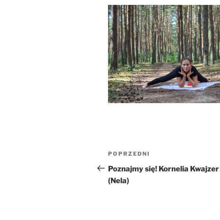
Nawigacja
Poprzedni
POPRZEDNI
wpisu
wpis
Poznajmy się! Kornelia Kwajzer
(Nela)