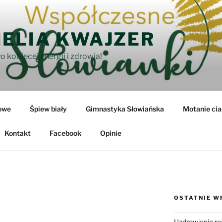
ELIA KWAJZER
o kobiecej energii i zdrowia!
owe
Śpiew biały
Gimnastyka Słowiańska
Motanie cia
Kontakt
Facebook
Opinie
OSTATNIE W
Uzdrowienie ro