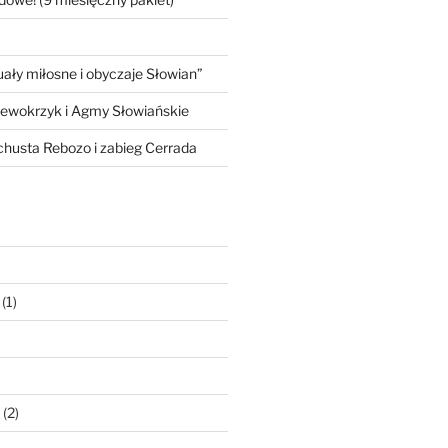
ły miłosne i obyczaje Słowian”
iewokrzyk i Agmy Słowiańskie
 chusta Rebozo i zabieg Cerrada
(1)
(2)