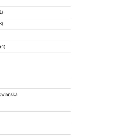
1)
3)
(4)
owiańska