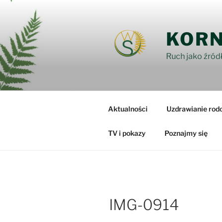
Przejdź
do
treści
KORN
Ruch jako źródł
Aktualności
Uzdrawianie rod
TV i pokazy
Poznajmy się
IMG-0914