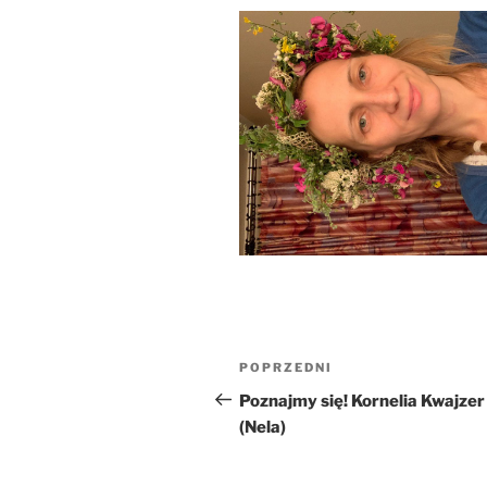
Nawigacja
Poprzedni
POPRZEDNI
wpisu
wpis
Poznajmy się! Kornelia Kwajzer
(Nela)