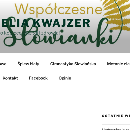
ELIA KWAJZER
o kobiecej energii i zdrowia!
owe
Śpiew biały
Gimnastyka Słowiańska
Motanie cia
Kontakt
Facebook
Opinie
OSTATNIE W
Uzdrowienie ro