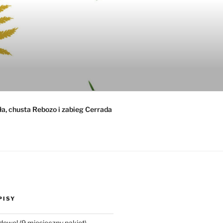
ła, chusta Rebozo i zabieg Cerrada
PISY
dowe! (9 miesięczny pakiet)