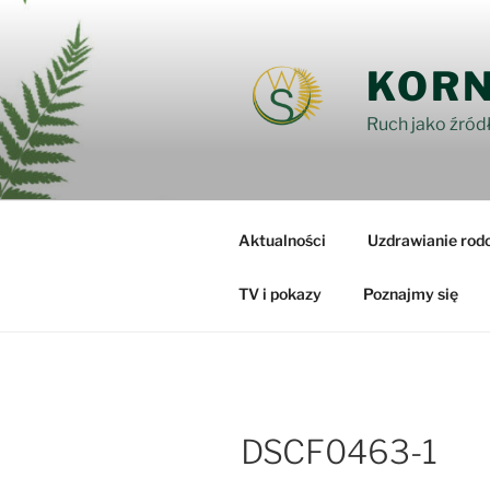
Przejdź
do
treści
KORN
Ruch jako źródł
Aktualności
Uzdrawianie rod
TV i pokazy
Poznajmy się
DSCF0463-1