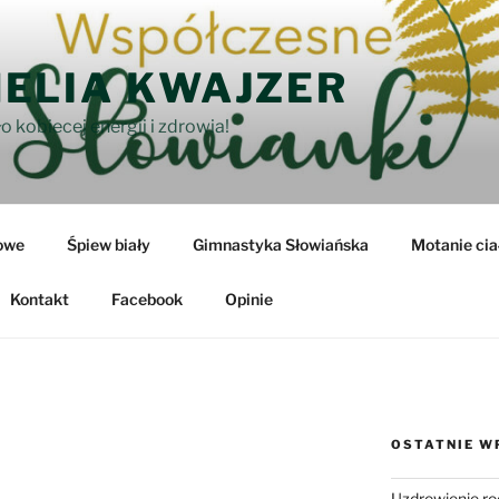
ELIA KWAJZER
o kobiecej energii i zdrowia!
owe
Śpiew biały
Gimnastyka Słowiańska
Motanie cia
Kontakt
Facebook
Opinie
OSTATNIE W
Uzdrowienie ro