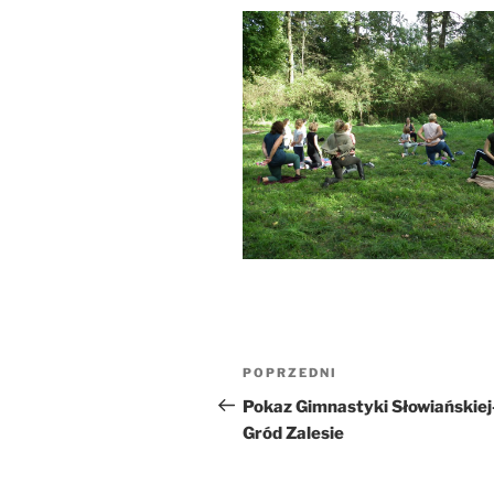
Nawigacja
Poprzedni
POPRZEDNI
wpisu
wpis
Pokaz Gimnastyki Słowiańskiej
Gród Zalesie