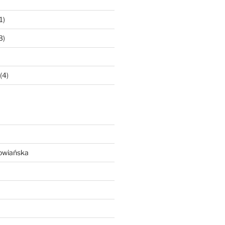
1)
3)
(4)
owiańska