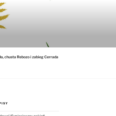
ła, chusta Rebozo i zabieg Cerrada
PISY
dowe! (9 miesięczny pakiet)