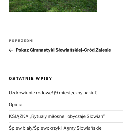
Nawigacja
Poprzedni
POPRZEDNI
wpisu
wpis
Pokaz Gimnastyki Słowiańskiej-Gród Zalesie
OSTATNIE WPISY
Uzdrowienie rodowe! (9 miesięczny pakiet)
Opinie
KSIĄŻKA „Rytuały miłosne i obyczaje Słowian”
Śpiew biały/Śpiewokrzyk i Agmy Słowiańskie