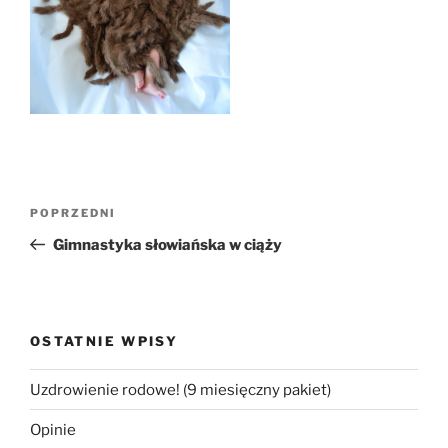
Nawigacja
Poprzedni
POPRZEDNI
wpisu
wpis
Gimnastyka słowiańska w ciąży
OSTATNIE WPISY
Uzdrowienie rodowe! (9 miesięczny pakiet)
Opinie