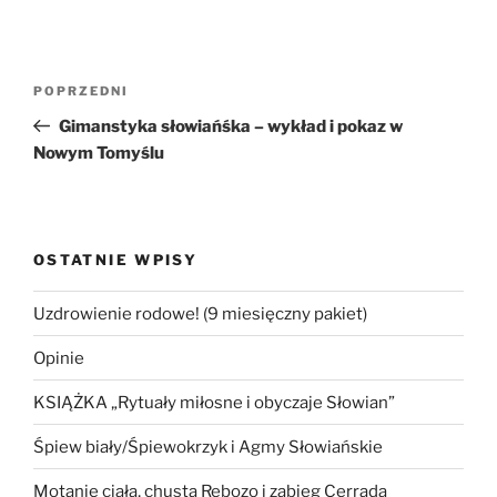
Nawigacja
Poprzedni
POPRZEDNI
wpisu
wpis
Gimanstyka słowiańśka – wykład i pokaz w
Nowym Tomyślu
OSTATNIE WPISY
Uzdrowienie rodowe! (9 miesięczny pakiet)
Opinie
KSIĄŻKA „Rytuały miłosne i obyczaje Słowian”
Śpiew biały/Śpiewokrzyk i Agmy Słowiańskie
Motanie ciała, chusta Rebozo i zabieg Cerrada